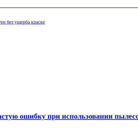
тен без ущерба краске
частую ошибку при использовании пылес