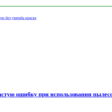
тен без ущерба краске
частую ошибку при использовании пылес