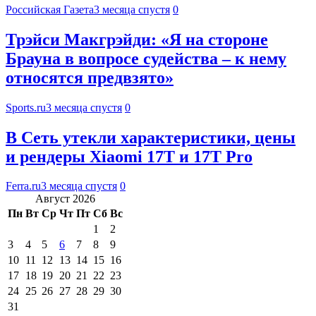
Российская Газета
3 месяца спустя
0
Трэйси Макгрэйди: «Я на стороне
Брауна в вопросе судейства – к нему
относятся предвзято»
Sports.ru
3 месяца спустя
0
В Сеть утекли характеристики, цены
и рендеры Xiaomi 17T и 17T Pro
Ferra.ru
3 месяца спустя
0
Август 2026
Пн
Вт
Ср
Чт
Пт
Сб
Вс
1
2
3
4
5
6
7
8
9
10
11
12
13
14
15
16
17
18
19
20
21
22
23
24
25
26
27
28
29
30
31