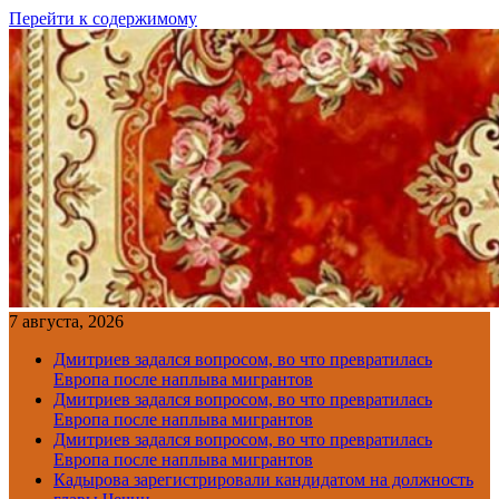
Перейти к содержимому
7 августа, 2026
Дмитриев задался вопросом, во что превратилась
Европа после наплыва мигрантов
Дмитриев задался вопросом, во что превратилась
Европа после наплыва мигрантов
Дмитриев задался вопросом, во что превратилась
Европа после наплыва мигрантов
Кадырова зарегистрировали кандидатом на должность