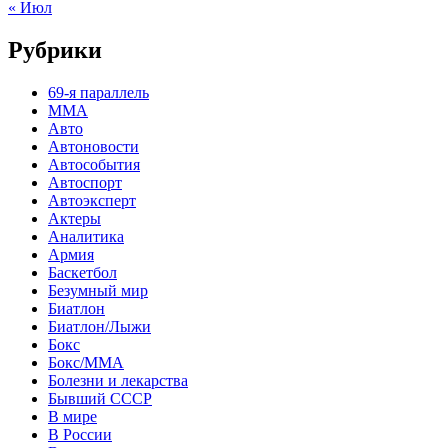
« Июл
Рубрики
69-я параллель
MMA
Авто
Автоновости
Автособытия
Автоспорт
Автоэксперт
Актеры
Аналитика
Армия
Баскетбол
Безумный мир
Биатлон
Биатлон/Лыжи
Бокс
Бокс/MMA
Болезни и лекарства
Бывший СССР
В мире
В России