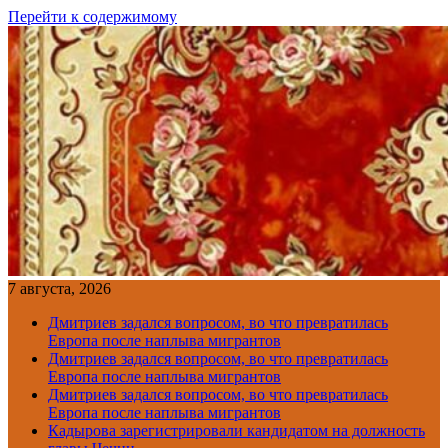
Перейти к содержимому
7 августа, 2026
Дмитриев задался вопросом, во что превратилась
Европа после наплыва мигрантов
Дмитриев задался вопросом, во что превратилась
Европа после наплыва мигрантов
Дмитриев задался вопросом, во что превратилась
Европа после наплыва мигрантов
Кадырова зарегистрировали кандидатом на должность