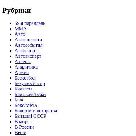
Рубрики
69-я параллель
MMA
Авто
Автоновости
Автособытия
Автоспорт
Автоэксперт
Актеры
Аналитика
Армия
Баскетбол
Безумный мир
Биатлон
Биатлон/Лыжи
Бокс
Бокс/MMA
Болезни и лекарства
Бывший СССР
В мире
В России
Вещи