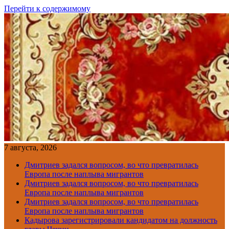
Перейти к содержимому
7 августа, 2026
Дмитриев задался вопросом, во что превратилась
Европа после наплыва мигрантов
Дмитриев задался вопросом, во что превратилась
Европа после наплыва мигрантов
Дмитриев задался вопросом, во что превратилась
Европа после наплыва мигрантов
Кадырова зарегистрировали кандидатом на должность