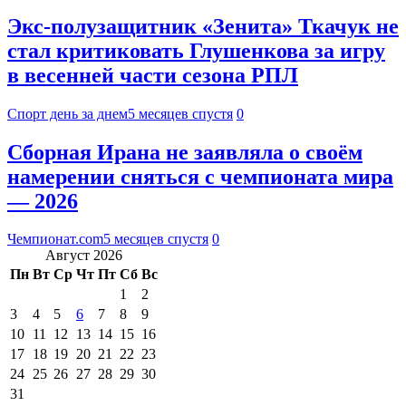
Экс-полузащитник «Зенита» Ткачук не
стал критиковать Глушенкова за игру
в весенней части сезона РПЛ
Спорт день за днем
5 месяцев спустя
0
Сборная Ирана не заявляла о своём
намерении сняться с чемпионата мира
— 2026
Чемпионат.com
5 месяцев спустя
0
Август 2026
Пн
Вт
Ср
Чт
Пт
Сб
Вс
1
2
3
4
5
6
7
8
9
10
11
12
13
14
15
16
17
18
19
20
21
22
23
24
25
26
27
28
29
30
31