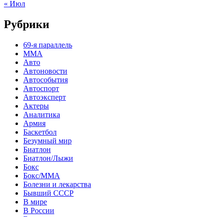
« Июл
Рубрики
69-я параллель
MMA
Авто
Автоновости
Автособытия
Автоспорт
Автоэксперт
Актеры
Аналитика
Армия
Баскетбол
Безумный мир
Биатлон
Биатлон/Лыжи
Бокс
Бокс/MMA
Болезни и лекарства
Бывший СССР
В мире
В России