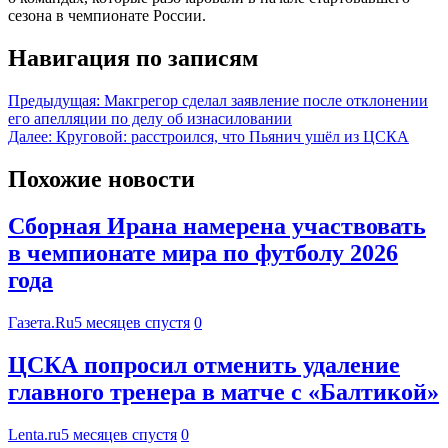
сезона в чемпионате России.
Навигация по записям
Предыдущая:
Макгрегор сделал заявление после отклонении
его апелляции по делу об изнасиловании
Далее:
Круговой: расстроился, что Пьянич ушёл из ЦСКА
Похожие новости
Сборная Ирана намерена участвовать
в чемпионате мира по футболу 2026
года
Газета.Ru
5 месяцев спустя
0
ЦСКА попросил отменить удаление
главного тренера в матче с «Балтикой»
Lenta.ru
5 месяцев спустя
0