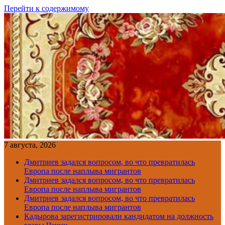
Перейти к содержимому
7 августа, 2026
Дмитриев задался вопросом, во что превратилась
Европа после наплыва мигрантов
Дмитриев задался вопросом, во что превратилась
Европа после наплыва мигрантов
Дмитриев задался вопросом, во что превратилась
Европа после наплыва мигрантов
Кадырова зарегистрировали кандидатом на должность