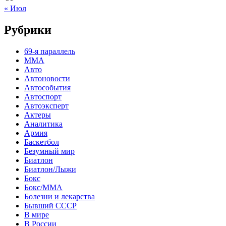
« Июл
Рубрики
69-я параллель
MMA
Авто
Автоновости
Автособытия
Автоспорт
Автоэксперт
Актеры
Аналитика
Армия
Баскетбол
Безумный мир
Биатлон
Биатлон/Лыжи
Бокс
Бокс/MMA
Болезни и лекарства
Бывший СССР
В мире
В России