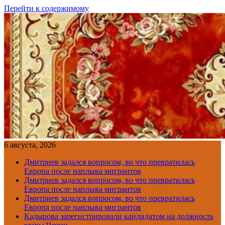
Перейти к содержимому
6 августа, 2026
Дмитриев задался вопросом, во что превратилась
Европа после наплыва мигрантов
Дмитриев задался вопросом, во что превратилась
Европа после наплыва мигрантов
Дмитриев задался вопросом, во что превратилась
Европа после наплыва мигрантов
Кадырова зарегистрировали кандидатом на должность