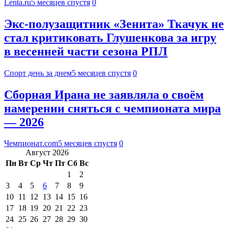
Lenta.ru
5 месяцев спустя
0
Экс-полузащитник «Зенита» Ткачук не
стал критиковать Глушенкова за игру
в весенней части сезона РПЛ
Спорт день за днем
5 месяцев спустя
0
Сборная Ирана не заявляла о своём
намерении сняться с чемпионата мира
— 2026
Чемпионат.com
5 месяцев спустя
0
Август 2026
Пн
Вт
Ср
Чт
Пт
Сб
Вс
1
2
3
4
5
6
7
8
9
10
11
12
13
14
15
16
17
18
19
20
21
22
23
24
25
26
27
28
29
30