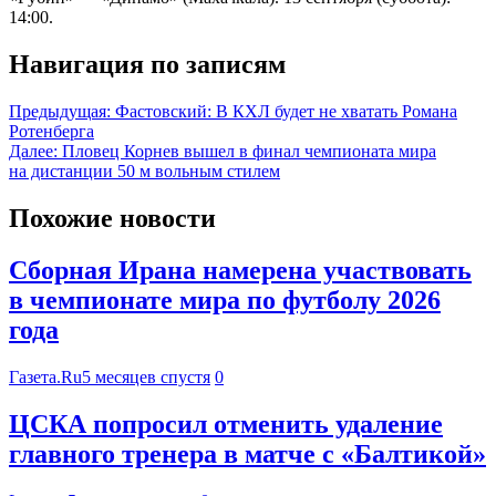
14:00.
Навигация по записям
Предыдущая:
Фастовский: В КХЛ будет не хватать Романа
Ротенберга
Далее:
Пловец Корнев вышел в финал чемпионата мира
на дистанции 50 м вольным стилем
Похожие новости
Сборная Ирана намерена участвовать
в чемпионате мира по футболу 2026
года
Газета.Ru
5 месяцев спустя
0
ЦСКА попросил отменить удаление
главного тренера в матче с «Балтикой»