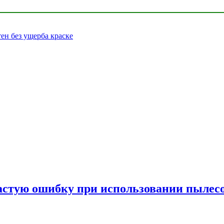
тен без ущерба краске
частую ошибку при использовании пылес