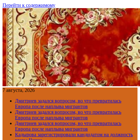
Перейти к содержимому
7 августа, 2026
Дмитриев задался вопросом, во что превратилась
Европа после наплыва мигрантов
Дмитриев задался вопросом, во что превратилась
Европа после наплыва мигрантов
Дмитриев задался вопросом, во что превратилась
Европа после наплыва мигрантов
Кадырова зарегистрировали кандидатом на должность