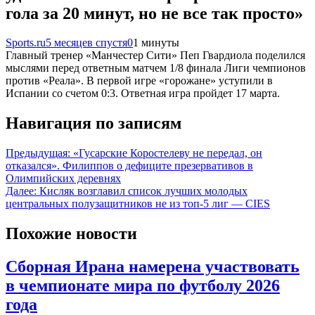
гола за 20 минут, но не все так просто»
Sports.ru
5 месяцев спустя
0
1 минуты
Главный тренер «Манчестер Сити» Пеп Гвардиола поделился
мыслями перед ответным матчем 1/8 финала Лиги чемпионов
против «Реала». В первой игре «горожане» уступили в
Испании со счетом 0:3. Ответная игра пройдет 17 марта.
Навигация по записям
Предыдущая:
«Гусарские Коростелеву не передал, он
отказался». Филиппов о дефиците презервативов в
Олимпийских деревнях
Далее:
Кисляк возглавил список лучших молодых
центральных полузащитников не из топ‑5 лиг — CIES
Похожие новости
Сборная Ирана намерена участвовать
в чемпионате мира по футболу 2026
года