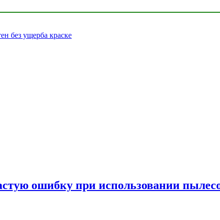
тен без ущерба краске
частую ошибку при использовании пылес