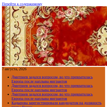
Перейти к содержимому
7 августа, 2026
Дмитриев задался вопросом, во что превратилась
Европа после наплыва мигрантов
Дмитриев задался вопросом, во что превратилась
Европа после наплыва мигрантов
Дмитриев задался вопросом, во что превратилась
Европа после наплыва мигрантов
Кадырова зарегистрировали кандидатом на должность