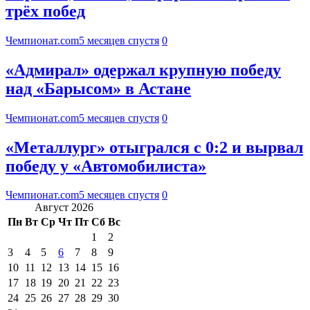
трёх побед
Чемпионат.com
5 месяцев спустя
0
«Адмирал» одержал крупную победу
над «Барысом» в Астане
Чемпионат.com
5 месяцев спустя
0
«Металлург» отыгрался с 0:2 и вырвал
победу у «Автомобилиста»
Чемпионат.com
5 месяцев спустя
0
Август 2026
Пн
Вт
Ср
Чт
Пт
Сб
Вс
1
2
3
4
5
6
7
8
9
10
11
12
13
14
15
16
17
18
19
20
21
22
23
24
25
26
27
28
29
30