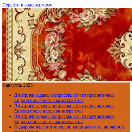
Перейти к содержимому
6 августа, 2026
Дмитриев задался вопросом, во что превратилась
Европа после наплыва мигрантов
Дмитриев задался вопросом, во что превратилась
Европа после наплыва мигрантов
Дмитриев задался вопросом, во что превратилась
Европа после наплыва мигрантов
Кадырова зарегистрировали кандидатом на должность