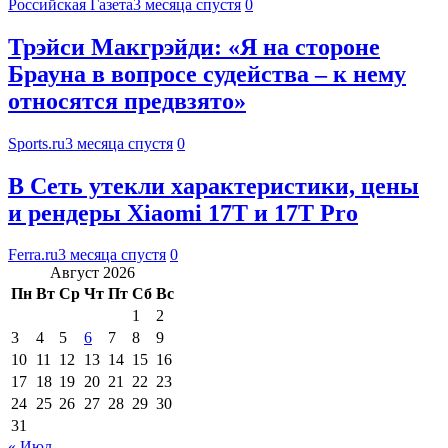
Российская Газета
3 месяца спустя
0
Трэйси Макгрэйди: «Я на стороне
Брауна в вопросе судейства – к нему
относятся предвзято»
Sports.ru
3 месяца спустя
0
В Сеть утекли характеристики, цены
и рендеры Xiaomi 17T и 17T Pro
Ferra.ru
3 месяца спустя
0
Август 2026
Пн
Вт
Ср
Чт
Пт
Сб
Вс
1
2
3
4
5
6
7
8
9
10
11
12
13
14
15
16
17
18
19
20
21
22
23
24
25
26
27
28
29
30
31
« Июл