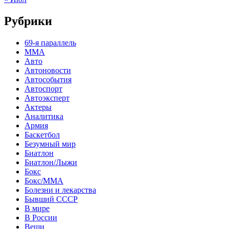
Рубрики
69-я параллель
MMA
Авто
Автоновости
Автособытия
Автоспорт
Автоэксперт
Актеры
Аналитика
Армия
Баскетбол
Безумный мир
Биатлон
Биатлон/Лыжи
Бокс
Бокс/MMA
Болезни и лекарства
Бывший СССР
В мире
В России
Вещи