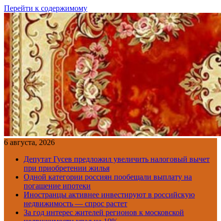
Перейти к содержимому
6 августа, 2026
Депутат Гусев предложил увеличить налоговый вычет
при приобретении жилья
Одной категории россиян пообещали выплату на
погашение ипотеки
Иностранцы активнее инвестируют в российскую
недвижимость — спрос растет
За год интерес жителей регионов к московской