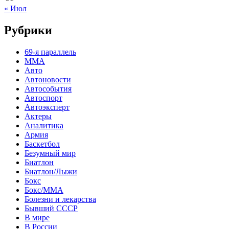
« Июл
Рубрики
69-я параллель
MMA
Авто
Автоновости
Автособытия
Автоспорт
Автоэксперт
Актеры
Аналитика
Армия
Баскетбол
Безумный мир
Биатлон
Биатлон/Лыжи
Бокс
Бокс/MMA
Болезни и лекарства
Бывший СССР
В мире
В России