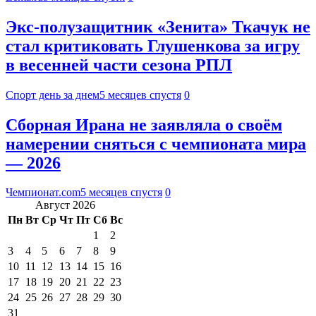
Экс-полузащитник «Зенита» Ткачук не
стал критиковать Глушенкова за игру
в весенней части сезона РПЛ
Спорт день за днем
5 месяцев спустя
0
Сборная Ирана не заявляла о своём
намерении сняться с чемпионата мира
— 2026
Чемпионат.com
5 месяцев спустя
0
Август 2026
Пн
Вт
Ср
Чт
Пт
Сб
Вс
1
2
3
4
5
6
7
8
9
10
11
12
13
14
15
16
17
18
19
20
21
22
23
24
25
26
27
28
29
30
31